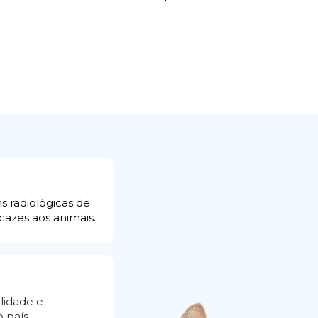
 radiológicas de 
cazes aos animais.
idade e 
 país.