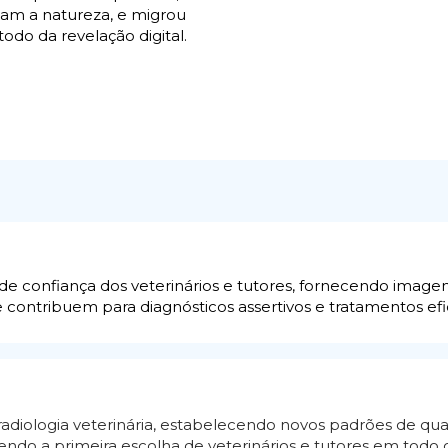
am a natureza, e migrou 
odo da revelação digital.
de confiança dos veterinários e tutores, fornecendo imagens
 contribuem para diagnósticos assertivos e tratamentos efi
radiologia veterinária, estabelecendo novos padrões de qual
sendo a primeira escolha de veterinários e tutores em todo o