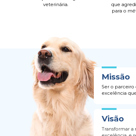
veterinária.
que agredi
para o mét
Missão
Ser o parceiro 
excelência que
V
isão
Transformar a 
excelência, e 