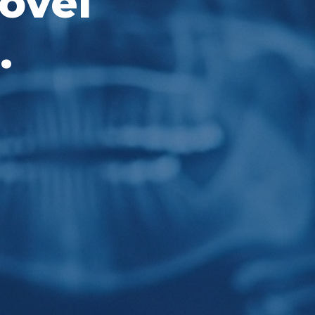
óvel
.